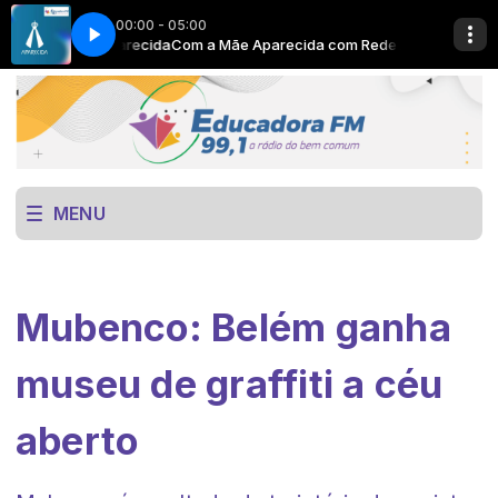
00:00 - 05:00
com Rede Aparecida
 here
Now Playing info goes here
Com a Mãe Aparecida com Rede Aparecida
MENU
Mubenco: Belém ganha
museu de graffiti a céu
aberto