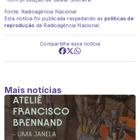
Fonte: Radioagência Nacional
Esta notícia foi publicada respeitando as
políticas de
reprodução
da Radioagência Nacional.
Compartilhe essa notícia
Mais notícias