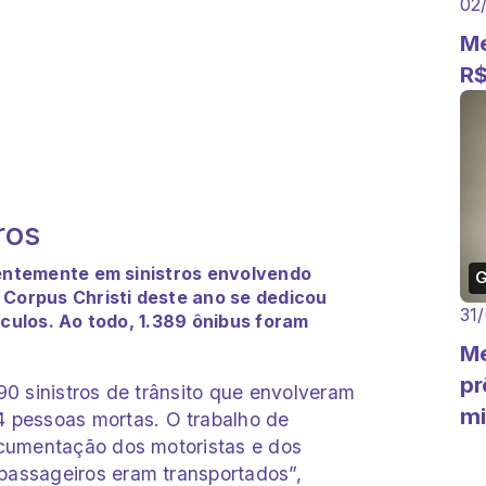
02
Me
R$
ros
centemente em sinistros envolvendo
 Corpus Christi deste ano se dedicou
31
ículos. Ao todo, 1.389 ônibus foram
Me
pr
690 sinistros de trânsito que envolveram
mi
4 pessoas mortas. O trabalho de
documentação dos motoristas e dos
passageiros eram transportados”,