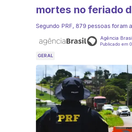
mortes no feriado d
Segundo PRF, 879 pessoas foram a
Agência Brasi
Publicado em 0
GERAL