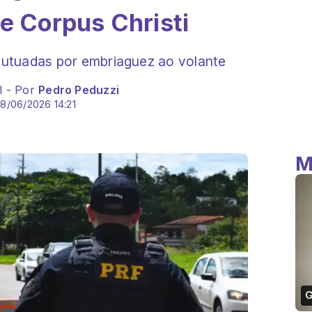
e Corpus Christi
utuadas por embriaguez ao volante
l - Por
Pedro Peduzzi
8/06/2026 14:21
M