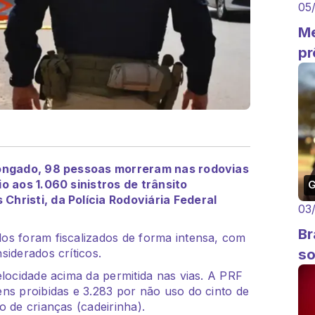
05
Me
pr
olongado, 98 pessoas morreram nas rodovias
o aos 1.060 sinistros de trânsito
hristi, da Polícia Rodoviária Federal
03
Br
os foram fiscalizados de forma intensa, com
so
siderados críticos.
elocidade acima da permitida nas vias. A PRF
ns proibidas e 3.283 por não uso do cinto de
 de crianças (cadeirinha).