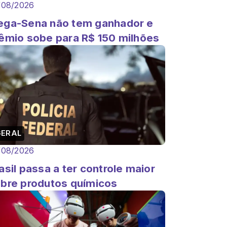
/08/2026
ga-Sena não tem ganhador e
êmio sobe para R$ 150 milhões
GERAL
/08/2026
asil passa a ter controle maior
bre produtos químicos