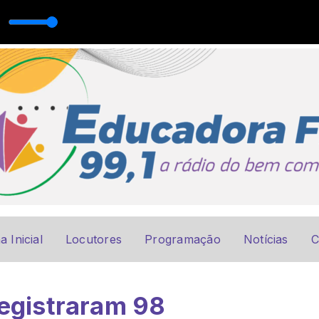
a Inicial
Locutores
Programação
Notícias
C
registraram 98