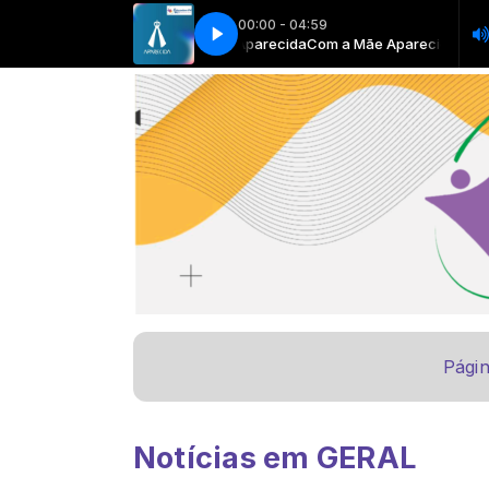
00:00 - 04:59
 a Mãe Aparecida com Rede Aparecida
Now Playing info goes here
Now Playing info goes here
Com a Mãe Aparecida com Rede
Págin
Notícias em GERAL