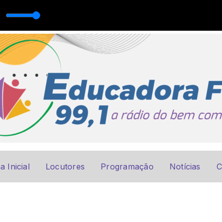
 Aparecida
a Inicial
Locutores
Programação
Notícias
C