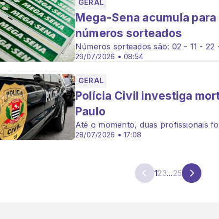
GERAL
Mega-Sena acumula para R
números sorteados
Números sorteados são: 02 - 11 - 22 -
29/07/2026 • 08:54
GERAL
Polícia Civil investiga m
Paulo
Até o momento, duas profissionais f
28/07/2026 • 17:08
1
2
3
...
25