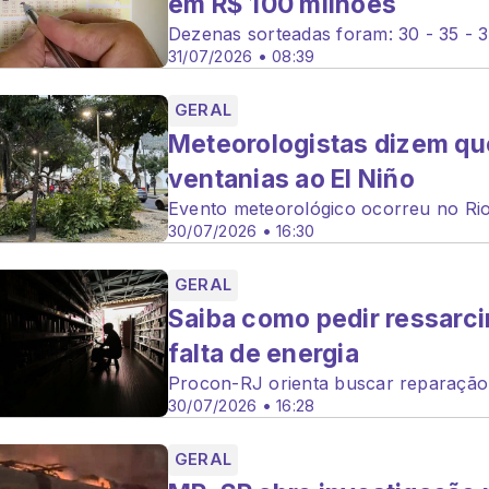
em R$ 100 milhões
Dezenas sorteadas foram: 30 - 35 - 3
31/07/2026 • 08:39
GERAL
Meteorologistas dizem que
ventanias ao El Niño
Evento meteorológico ocorreu no Ri
30/07/2026 • 16:30
GERAL
Saiba como pedir ressarci
falta de energia
Procon-RJ orienta buscar reparação
30/07/2026 • 16:28
GERAL