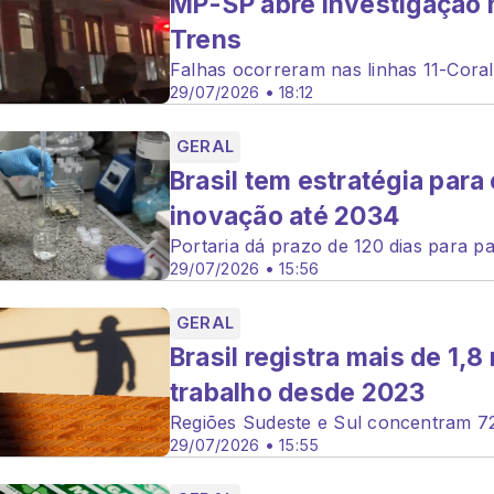
MP-SP abre investigação 
Trens
Falhas ocorreram nas linhas 11-Coral
29/07/2026 • 18:12
GERAL
Brasil tem estratégia para
inovação até 2034
Portaria dá prazo de 120 dias para p
29/07/2026 • 15:56
GERAL
Brasil registra mais de 1,
trabalho desde 2023
Regiões Sudeste e Sul concentram 72
29/07/2026 • 15:55