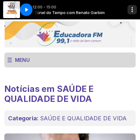
12:00 - 15:00
arbim
Túnel do Tempo com Renato Garbim
Now Playing info goes here
MENU
Notícias em SAÚDE E
QUALIDADE DE VIDA
Categoria:
SAÚDE E QUALIDADE DE VIDA