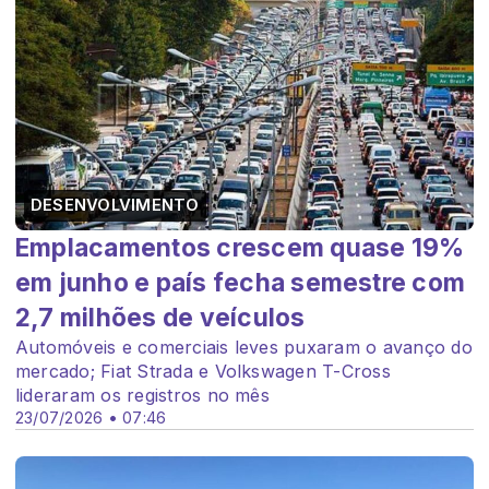
DESENVOLVIMENTO
Emplacamentos crescem quase 19%
em junho e país fecha semestre com
2,7 milhões de veículos
Automóveis e comerciais leves puxaram o avanço do
mercado; Fiat Strada e Volkswagen T-Cross
lideraram os registros no mês
23/07/2026 • 07:46